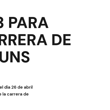
3 PARA
RRERA DE
 UNS
l día 26 de abril
 la carrera de