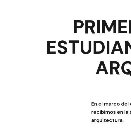
PRIME
ESTUDIA
ARQ
En el marco del 
recibimos en la 
arquitectura.