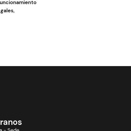
 funcionamiento
egales,
ranos
a - Sede