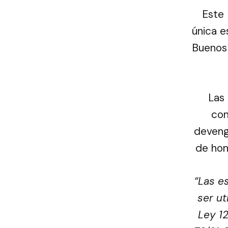
Este 
única e
Buenos 
Las
con
devenga
de hon
“Las e
ser ut
Ley 12