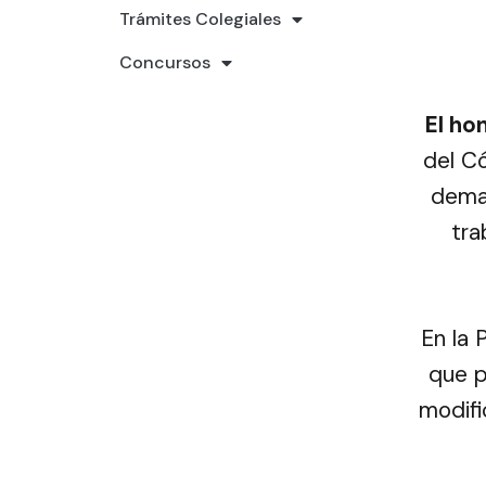
Trámites Colegiales
Concursos
El ho
del Có
deman
tra
En la 
que p
modifi