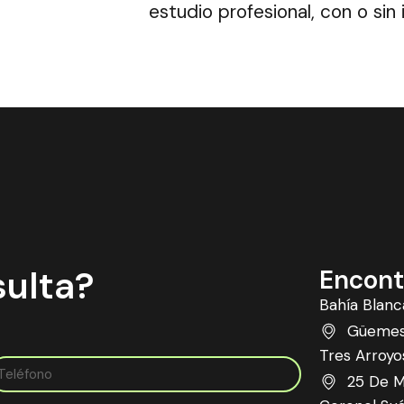
estudio profesional, con o sin 
sulta?
Encont
Bahía Blanc
Güemes 
Tres Arroyo
25 De M