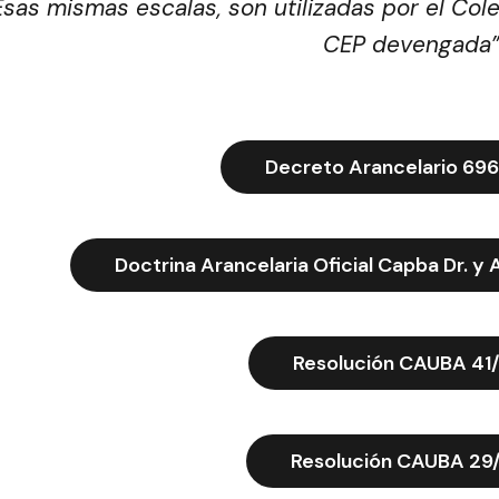
 Esas mismas escalas, son utilizadas por el Col
CEP devengada”
Decreto Arancelario 69
Doctrina Arancelaria Oficial Capba Dr. y 
Resolución CAUBA 41/
Resolución CAUBA 29