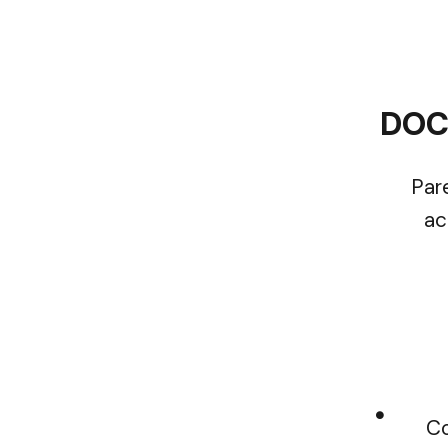
DOC
Par
ac
Co