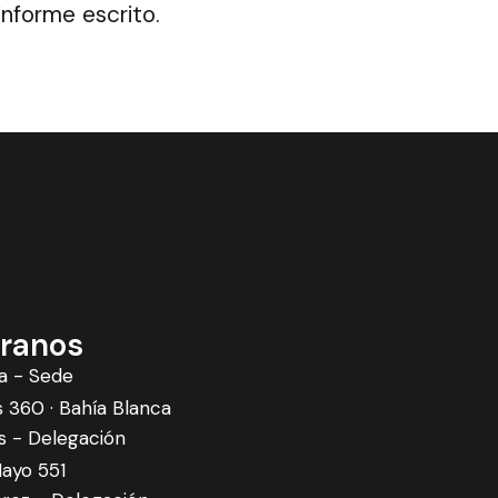
informe escrito.
ranos
a - Sede
360 · Bahía Blanca
s - Delegación
ayo 551