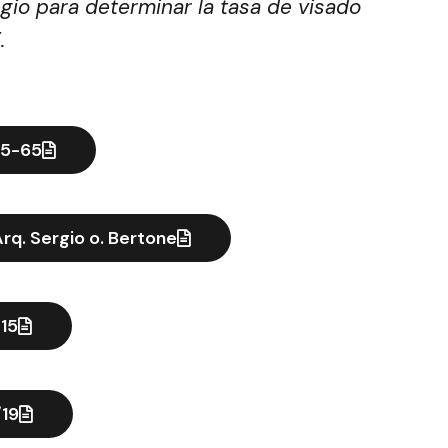
egio para determinar la tasa de visado
.
65-65
Arq. Sergio o. Bertone
15
/19