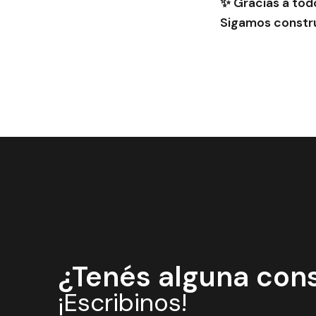
✨ Gracias a tod
Sigamos constru
¿Tenés alguna con
¡Escribinos!