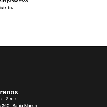
 sus proyectos.
strito.
ranos
a - Sede
360 · Bahía Blanca