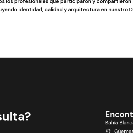
os los profesionales que participaron y compartieron
yendo identidad, calidad y arquitectura en nuestro Di
sulta?
Encont
Bahía Blanc
Güemes 