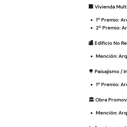
🏢 Vivienda Mult
1º Premio: Ar
2º Premio: Ar
🏬 Edificio No R
Mención: Arq
🌳 Paisajismo / 
1º Premio: Ar
🏛️ Obra Promov
Mención: Arq.