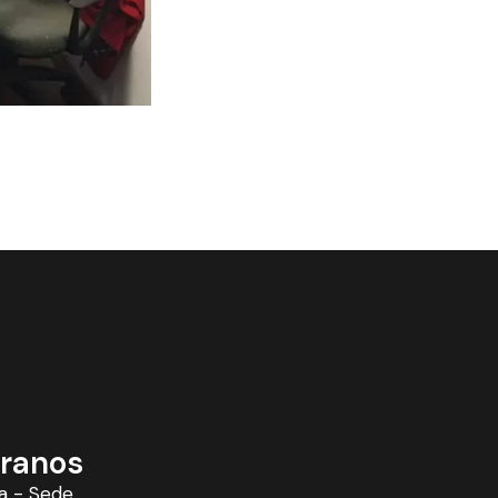
ranos
a - Sede