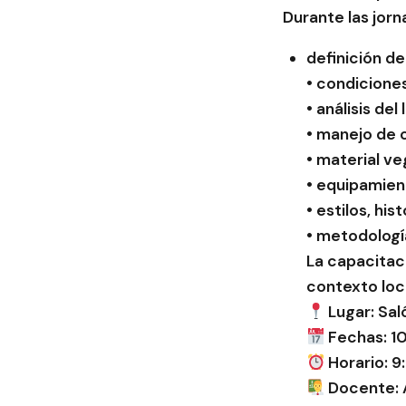
Durante las jorn
definición de
• condicione
• análisis de
• manejo de 
• material v
• equipamien
• estilos, hi
• metodologí
La capacitaci
contexto loc
Lugar: Sal
Fechas: 10
Horario: 9
Docente: A