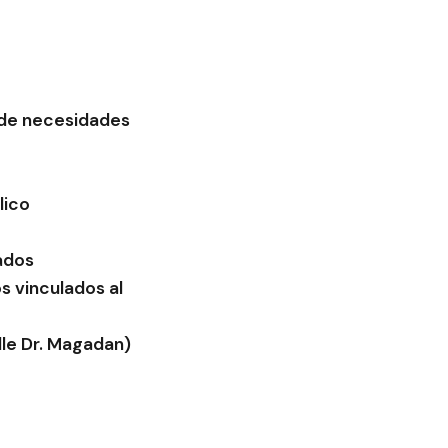
s de necesidades
lico
ados
s vinculados al
lle Dr. Magadan)