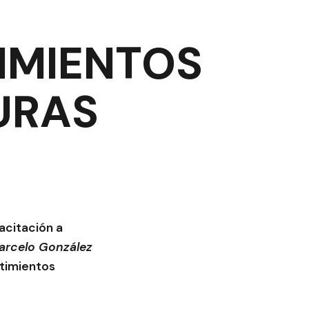
IMIENTOS
URAS
acitación a
arcelo González
stimientos